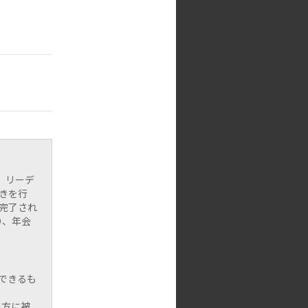
、リーデ
きを行
完了され
り、年会
用できるも
の方に被