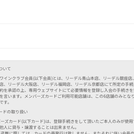
について
ワインクラブ会員(以下会員)とは、リーデル青山本店、リーデル銀座店
店、リーデル大阪店、リーデル福岡店、リーデル京都店にて所定の手続
約を承認の上、専用ウェブサイトにて必要情報を登録し入会の手続きを
を言います。メンバーズカードご利用可能店舗は、この6店舗のみとな
です。
カードの取り扱い
ンバーズカード(以下カード)は、登録手続きをして頂いたご本人のみが使
他人に貸与・譲渡することは出来ません。
失・盗難に際しては、カードの再発行は致しません。またそれに伴い会員