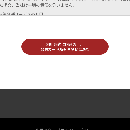
た場合、当社は一切の責任を負いません。
ント等各種サービスの利用
象店舗にて対象商品をお買い上げ頂いた際は、お買い上げ金額に応じて3%
行し、貯まったポイントは次回以降、お買い上げの際に1ポイント1円
。必ずご精算前にカードをご提示ください。
送料、エッチング代金、セール商品、値引き販売、他除外商品については
利用規約に同意の上、
いたしません。
会員カード所有者登録に進む
部商品につきましては、ポイントをご利用頂けない場合があります。
イントの有効期限はございません。
イントの残高等につきましては、対象店舗レジにてご確認頂けます。
ステムの不具合・当社事情等により予告なしにカード利用が出来ない場合
、ポイントサービスにつきましても予告なしに内容を変更することがご
人からリーデルワインクラブを退会する旨のお申込みがあった場合は退
有ポイントは全て失効いたします。
情報の取り扱い
提供いただきました個人情報は、当社の個人情報保護方針に則り厳重に管
利用規約
プライバシーポリシー