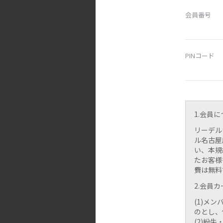
会員番号
PINコード
1.会員
リーデル
ル名古屋
い、本規
たお客様
費は無料
2.会員
(1)メ
のとし、
(2)紛